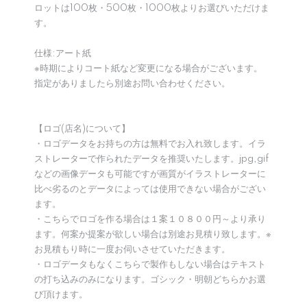
ロットは100枚・500枚・1000枚よりお選びいただけま
す。
仕様:アート紙
※時期によりコート紙など変更になる場合がございます。
指定がありましたら別途お問い合わせください。
【ロゴ(店名)について】
・ロゴデータをお持ちの方は無料でお入れ致します。イラ
ストレーターで作られたデータを推奨いたします。jpg,gif
などの画像データも可能ですが画質がイラストレーターに
比べ劣るのとデータによっては使用できない場合がござい
ます。
・こちらでロゴを作る場合は１案１０８００円～より承り
ます。何案か提案が欲しい場合は別途お見積り致します。※
お見積もり時に一度お伺いさせていただきます。
・ロゴデータもなくこちらで製作もしない場合はテキスト
の打ち込みのみになります。ゴシック・明朝どちらかお選
び頂けます。