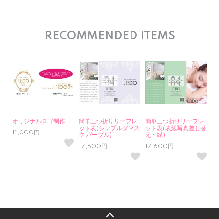
RECOMMENDED ITEMS
オリジナルロゴ制作
簡単三つ折りリーフレ
簡単三つ折りリーフレ
ット表(シンプルダマス
ット表(表紙写真差し替
11,000円
ク パープル)
え・緑)
17,600円
17,600円