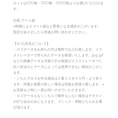
ロットは100枚・500枚・1000枚よりお選びいただけま
す。
仕様:アート紙
※時期によりコート紙など変更になる場合がございます。
指定がありましたら別途お問い合わせください。
【ロゴ(店名)について】
・ロゴデータをお持ちの方は無料でお入れ致します。イラ
ストレーターで作られたデータを推奨いたします。jpg,gif
などの画像データも可能ですが画質がイラストレーターに
比べ劣るのとデータによっては使用できない場合がござい
ます。
・こちらでロゴを作る場合は１案１０８００円～より承り
ます。何案か提案が欲しい場合は別途お見積り致します。※
お見積もり時に一度お伺いさせていただきます。
・ロゴデータもなくこちらで製作もしない場合はテキスト
の打ち込みのみになります。ゴシック・明朝どちらかお選
び頂けます。