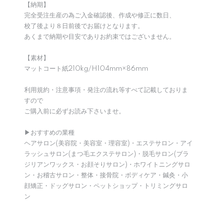
【納期】
完全受注生産の為ご入金確認後、作成や修正に数日、
校了後より８日前後でお届けとなります。
あくまで納期や目安でありお約束ではございません。
【素材】
マットコート紙210kg/H104mm×86mm
利用規約・注意事項・発注の流れ等すべて記載しておりま
すので
ご購入前に必ずお読み下さいませ。
▶︎おすすめの業種
ヘアサロン(美容院・美容室・理容室)・エステサロン・アイ
ラッシュサロン(まつ毛エクステサロン)・脱毛サロン(ブラ
ジリアンワックス・お顔そりサロン)・ホワイトニングサロ
ン・お稽古サロン・整体・接骨院・ボディケア・鍼灸・小
顔矯正・ドッグサロン・ペットショップ・トリミングサロ
ン