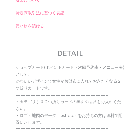
返品について
特定商取引法に基づく表記
買い物を続ける
DETAIL
ショップカード(ポイントカード・次回予約表・メニュー表)
として。
かわいいデザインで女性がお財布に入れておきたくなる２
つ折りカードです。
≡≡≡≡≡≡≡≡≡≡≡≡≡≡≡≡≡≡≡≡≡≡≡≡≡≡≡≡≡≡≡≡≡≡≡≡≡
・カテゴリより２つ折りカードの裏面の品番もお入れくだ
さい。
・ロゴ・地図のデータ(illustrator)をお持ちの方は無料で配
置いたします。
≡≡≡≡≡≡≡≡≡≡≡≡≡≡≡≡≡≡≡≡≡≡≡≡≡≡≡≡≡≡≡≡≡≡≡≡≡