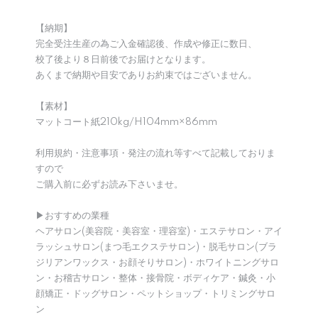
【納期】
完全受注生産の為ご入金確認後、作成や修正に数日、
校了後より８日前後でお届けとなります。
あくまで納期や目安でありお約束ではございません。
【素材】
マットコート紙210kg/H104mm×86mm
利用規約・注意事項・発注の流れ等すべて記載しておりま
すので
ご購入前に必ずお読み下さいませ。
▶︎おすすめの業種
ヘアサロン(美容院・美容室・理容室)・エステサロン・アイ
ラッシュサロン(まつ毛エクステサロン)・脱毛サロン(ブラ
ジリアンワックス・お顔そりサロン)・ホワイトニングサロ
ン・お稽古サロン・整体・接骨院・ボディケア・鍼灸・小
顔矯正・ドッグサロン・ペットショップ・トリミングサロ
ン