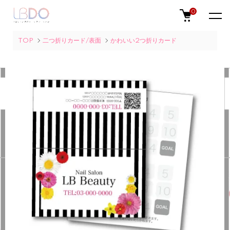
0
TOP
二つ折りカード/表面
かわいい2つ折りカード