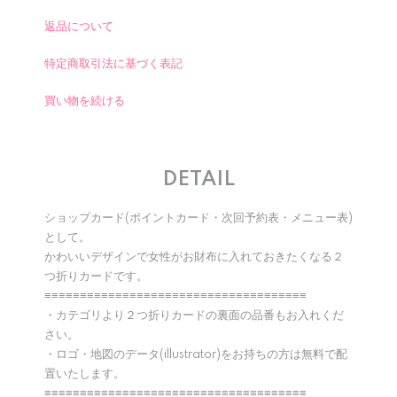
返品について
特定商取引法に基づく表記
買い物を続ける
DETAIL
ショップカード(ポイントカード・次回予約表・メニュー表)
として。
かわいいデザインで女性がお財布に入れておきたくなる２
つ折りカードです。
≡≡≡≡≡≡≡≡≡≡≡≡≡≡≡≡≡≡≡≡≡≡≡≡≡≡≡≡≡≡≡≡≡≡≡≡≡
・カテゴリより２つ折りカードの裏面の品番もお入れくだ
さい。
・ロゴ・地図のデータ(illustrator)をお持ちの方は無料で配
置いたします。
≡≡≡≡≡≡≡≡≡≡≡≡≡≡≡≡≡≡≡≡≡≡≡≡≡≡≡≡≡≡≡≡≡≡≡≡≡