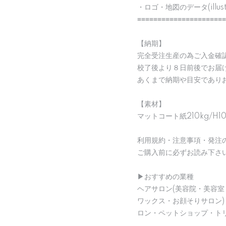
・ロゴ・地図のデータ(illu
≡≡≡≡≡≡≡≡≡≡≡≡≡≡≡≡≡≡≡≡≡≡
【納期】
完全受注生産の為ご入金確
校了後より８日前後でお届
あくまで納期や目安であり
【素材】
マットコート紙210kg/H1
利用規約・注意事項・発注
ご購入前に必ずお読み下さ
▶︎おすすめの業種
ヘアサロン(美容院・美容室
ワックス・お顔そりサロン
ロン・ペットショップ・ト