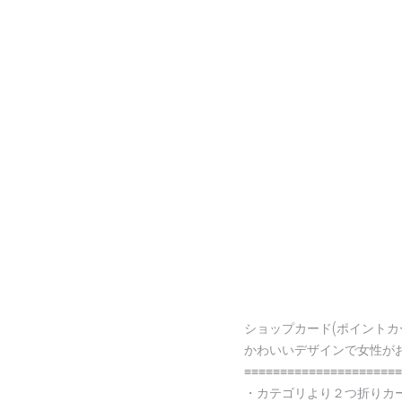
ショップカード(ポイントカ
かわいいデザインで女性が
≡≡≡≡≡≡≡≡≡≡≡≡≡≡≡≡≡≡≡≡≡≡
・カテゴリより２つ折りカ