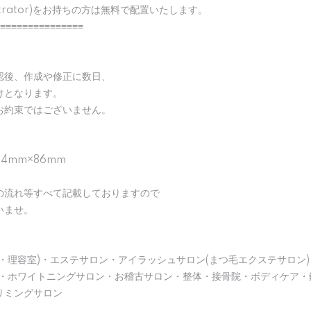
strator)をお持ちの方は無料で配置いたします。
≡≡≡≡≡≡≡≡≡≡≡≡≡≡≡
認後、作成や修正に数日、
けとなります。
お約束ではございません。
04mm×86mm
の流れ等すべて記載しておりますので
いませ。
・理容室)・エステサロン・アイラッシュサロン(まつ毛エクステサロン)
)・ホワイトニングサロン・お稽古サロン・整体・接骨院・ボディケア・
リミングサロン