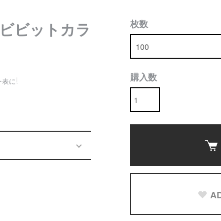
枚数
ビビットカラ
購入数
表に!
AD