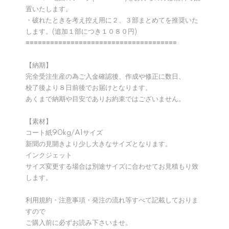
置いたします。
・破れたときを考え控え用に２、３部まとめてを推奨いた
します。(追加１部につき１０８０円)
≡≡≡≡≡≡≡≡≡≡≡≡≡≡≡≡≡≡≡≡≡≡≡≡≡≡≡≡≡≡≡≡≡≡≡≡≡
【納期】
完全受注生産の為ご入金確認後、作成や修正に数日、
校了後より８日前後でお届けとなります。
あくまで納期や目安でありお約束ではございません。
【素材】
コート紙90kg/A1サイズ
新聞の見開きより少し大きなサイズとなります。
インクジェット
サイズ変更する場合は別途サイズに合わせてお見積もり致
します。
利用規約・注意事項・発注の流れ等すべて記載しておりま
すので
ご購入前に必ずお読み下さいませ。