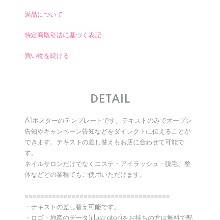
返品について
特定商取引法に基づく表記
買い物を続ける
DETAIL
A1ポスターのテンプレートです。テキストのみでオープン
告知やキャンペーン告知などをダイレクトに伝えることが
できます。テキストの差し替えもお店に合わせて可能で
す。
ネイルサロンだけでなくエステ・アイラッシュ・脱毛、整
体などどの業種でもご使用いただけます。
≡≡≡≡≡≡≡≡≡≡≡≡≡≡≡≡≡≡≡≡≡≡≡≡≡≡≡≡≡≡≡≡≡≡≡≡≡
・テキストの差し替え可能です。
・ロゴ・地図のデータ(illustrator)をお持ちの方は無料で配