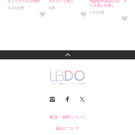
オリジナルロゴ制作
ＱＲコード挿入
地図制作(初回のみ・デ
ータ渡し別途)
11,000円
0円
1,650円
配送・送料について
返品について