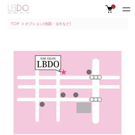
0
TOP
オプション(地図・ＱＲなど)