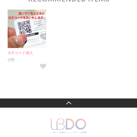
ＱＲコード挿入
0円