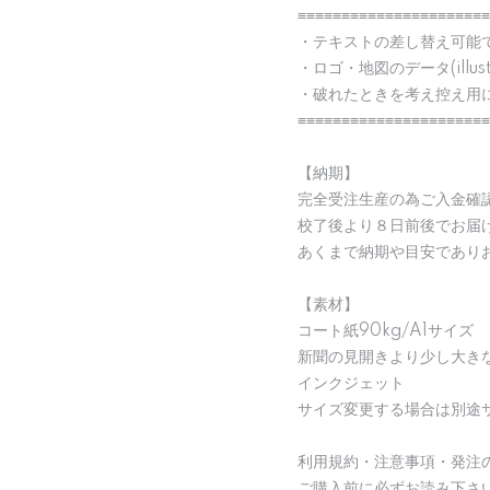
≡≡≡≡≡≡≡≡≡≡≡≡≡≡≡≡≡≡≡≡≡≡
・テキストの差し替え可能
・ロゴ・地図のデータ(illu
・破れたときを考え控え用
≡≡≡≡≡≡≡≡≡≡≡≡≡≡≡≡≡≡≡≡≡≡
【納期】
完全受注生産の為ご入金確
校了後より８日前後でお届
あくまで納期や目安であり
【素材】
コート紙90kg/A1サイズ
新聞の見開きより少し大き
インクジェット
サイズ変更する場合は別途
利用規約・注意事項・発注
ご購入前に必ずお読み下さ