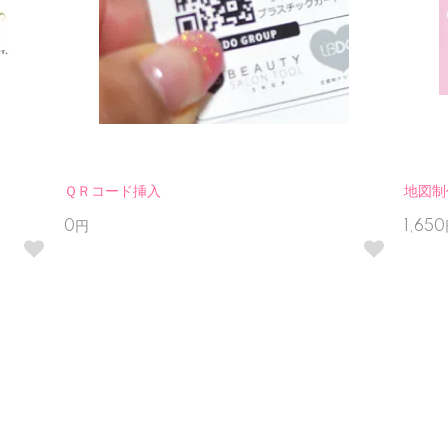
ＱＲコード挿入
地図制
0円
1,65