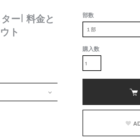
部数
スター| 料金と
アウト
購入数
AD