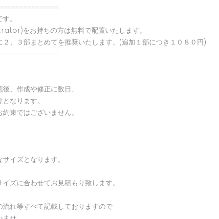
≡≡≡≡≡≡≡≡≡≡≡≡≡≡≡
です。
strator)をお持ちの方は無料で配置いたします。
に２、３部まとめてを推奨いたします。(追加１部につき１０８０円)
≡≡≡≡≡≡≡≡≡≡≡≡≡≡≡
認後、作成や修正に数日、
けとなります。
お約束ではございません。
なサイズとなります。
サイズに合わせてお見積もり致します。
の流れ等すべて記載しておりますので
いませ。