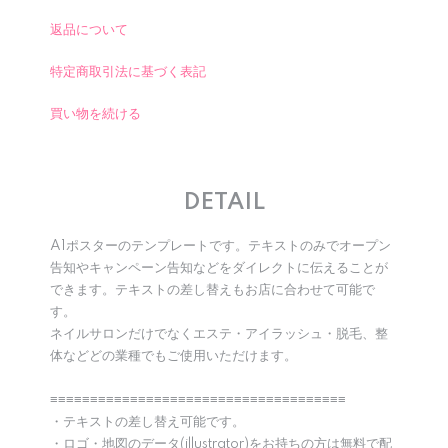
返品について
特定商取引法に基づく表記
買い物を続ける
DETAIL
A1ポスターのテンプレートです。テキストのみでオープン
告知やキャンペーン告知などをダイレクトに伝えることが
できます。テキストの差し替えもお店に合わせて可能で
す。
ネイルサロンだけでなくエステ・アイラッシュ・脱毛、整
体などどの業種でもご使用いただけます。
≡≡≡≡≡≡≡≡≡≡≡≡≡≡≡≡≡≡≡≡≡≡≡≡≡≡≡≡≡≡≡≡≡≡≡≡≡
・テキストの差し替え可能です。
・ロゴ・地図のデータ(illustrator)をお持ちの方は無料で配