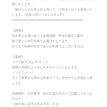
置いたします。
・破れたときを考え控え用に２、３部まとめてを推奨いた
します。(追加１部につき１０８０円)
≡≡≡≡≡≡≡≡≡≡≡≡≡≡≡≡≡≡≡≡≡≡≡≡≡≡≡≡≡≡≡≡≡≡≡≡≡
【納期】
完全受注生産の為ご入金確認後、作成や修正に数日、
校了後より８日前後でお届けとなります。
あくまで納期や目安でありお約束ではございません。
【素材】
コート紙90kg/A1サイズ
新聞の見開きより少し大きなサイズとなります。
インクジェット
サイズ変更する場合は別途サイズに合わせてお見積もり致
します。
利用規約・注意事項・発注の流れ等すべて記載しておりま
すので
ご購入前に必ずお読み下さいませ。