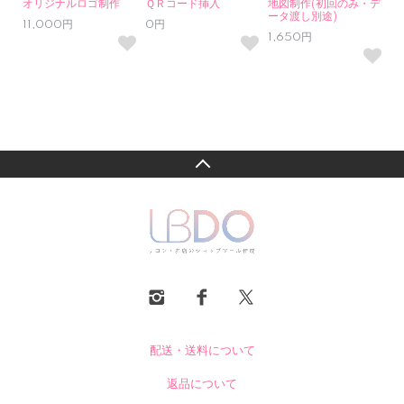
オリジナルロゴ制作
ＱＲコード挿入
地図制作(初回のみ・デ
ータ渡し別途)
11,000円
0円
1,650円
配送・送料について
返品について