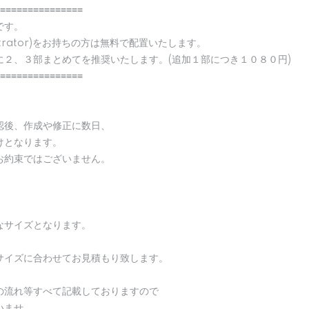
≡≡≡≡≡≡≡≡≡≡≡≡≡≡≡
です。
strator)をお持ちの方は無料で配置いたします。
に２、３部まとめてを推奨いたします。(追加１部につき１０８０円)
≡≡≡≡≡≡≡≡≡≡≡≡≡≡≡
認後、作成や修正に数日、
けとなります。
お約束ではございません。
なサイズとなります。
サイズに合わせてお見積もり致します。
の流れ等すべて記載しておりますので
いませ。