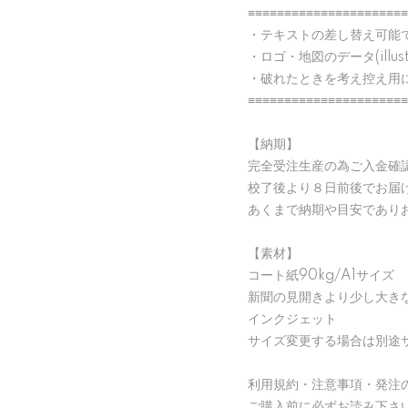
≡≡≡≡≡≡≡≡≡≡≡≡≡≡≡≡≡≡≡≡≡≡
・テキストの差し替え可能
・ロゴ・地図のデータ(illu
・破れたときを考え控え用
≡≡≡≡≡≡≡≡≡≡≡≡≡≡≡≡≡≡≡≡≡≡
【納期】
完全受注生産の為ご入金確
校了後より８日前後でお届
あくまで納期や目安であり
【素材】
コート紙90kg/A1サイズ
新聞の見開きより少し大き
インクジェット
サイズ変更する場合は別途
利用規約・注意事項・発注
ご購入前に必ずお読み下さ