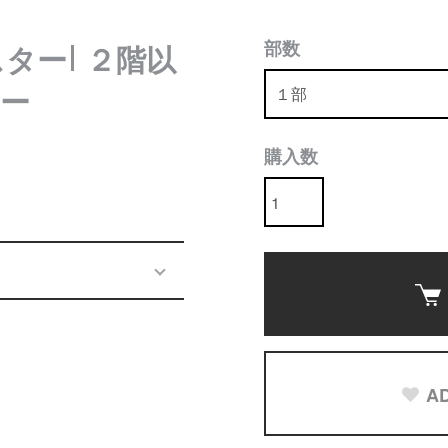
部数
スター| ２階以
ー
購入数
AD