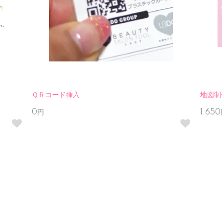
ＱＲコード挿入
地図制
0円
1,65