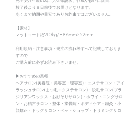
完全受注生産の為ご入金確認後、作成や修正に数日、
校了後より８日前後でお届けとなります。
あくまで納期や目安でありお約束ではございません。
【素材】
マットコート紙210kg/H86mm×52mm
利用規約・注意事項・発注の流れ等すべて記載しておりま
すので
ご購入前に必ずお読み下さいませ。
▶︎おすすめの業種
ヘアサロン(美容院・美容室・理容室)・エステサロン・アイ
ラッシュサロン(まつ毛エクステサロン)・脱毛サロン(ブラ
ジリアンワックス・お顔そりサロン)・ホワイトニングサロ
ン・お稽古サロン・整体・接骨院・ボディケア・鍼灸・小
顔矯正・ドッグサロン・ペットショップ・トリミングサロ