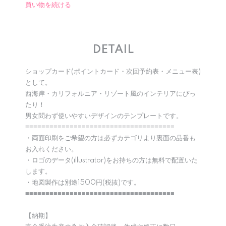
買い物を続ける
DETAIL
ショップカード(ポイントカード・次回予約表・メニュー表)
として。
西海岸・カリフォルニア・リゾート風のインテリアにぴっ
たり！
男女問わず使いやすいデザインのテンプレートです。
≡≡≡≡≡≡≡≡≡≡≡≡≡≡≡≡≡≡≡≡≡≡≡≡≡≡≡≡≡≡≡≡≡≡≡≡≡
・両面印刷をご希望の方は必ずカテゴリより裏面の品番も
お入れください。
・ロゴのデータ(illustrator)をお持ちの方は無料で配置いた
します。
・地図製作は別途1500円(税抜)です。
≡≡≡≡≡≡≡≡≡≡≡≡≡≡≡≡≡≡≡≡≡≡≡≡≡≡≡≡≡≡≡≡≡≡≡≡≡
【納期】