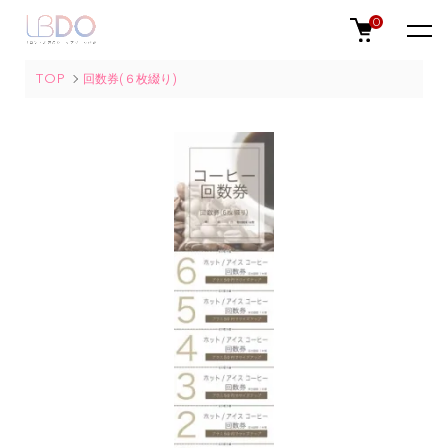
0
TOP
回数券(６枚綴り)