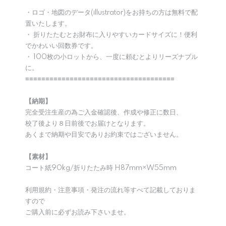
・ロゴ・地図のデータ(illustrator)をお持ちの方は無料で配
置いたします。
・ 折りたたむとお財布に入りやすいカードサイズに！便利
でかわいい回数券です。
・ 100枚の小ロットから、一度に頼むとよりリーズナブル
に。
≡≡≡≡≡≡≡≡≡≡≡≡≡≡≡≡≡≡≡≡≡≡≡≡≡≡≡≡≡≡≡≡≡≡≡≡≡
【納期】
完全受注生産の為ご入金確認後、作成や修正に数日、
校了後より８日前後でお届けとなります。
あくまで納期や目安でありお約束ではございません。
【素材】
コート紙90kg/折りたたみ時 H87mm×W55mm
利用規約・注意事項・発注の流れ等すべて記載しておりま
すので
ご購入前に必ずお読み下さいませ。