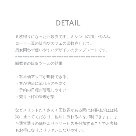
DETAIL
６枚綴りになった回数券です。ミシン目の加工代込み。
コーヒー豆の販売やカフェの回数券として。
男女問わず使いやすいデザインのテンプレートです。
≡≡≡≡≡≡≡≡≡≡≡≡≡≡≡≡≡≡≡≡≡≡≡≡≡≡≡≡≡≡≡≡≡≡≡≡≡
回数券の販促ツールの効果
・客単価アップが期待できる。
・客が他店に流れるのを防ぐ
・予約の日程が管理しやすい
・売り上げの管理が楽
などメリットたくさん！回数券がある間はお客様がほぼ確
実に通ってくださり、他店に流れるのを抑制できます。ま
た通常通りの価格よりもサービスを付加することでお客様
もお得になりよりファンになりやすい。