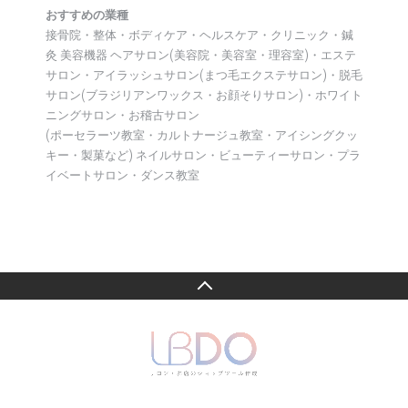
おすすめの業種
接骨院・整体・ボディケア・ヘルスケア・クリニック・鍼
灸 美容機器 ヘアサロン(美容院・美容室・理容室)・エステ
サロン・アイラッシュサロン(まつ毛エクステサロン)・脱毛
サロン(ブラジリアンワックス・お顔そりサロン)・ホワイト
ニングサロン・お稽古サロン
(ポーセラーツ教室・カルトナージュ教室・アイシングクッ
キー・製菓など) ネイルサロン・ビューティーサロン・プラ
イベートサロン・ダンス教室