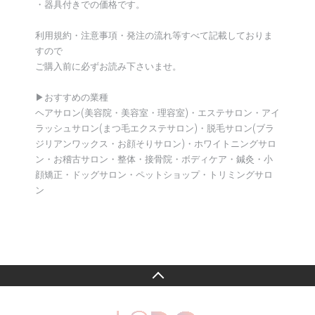
・器具付きでの価格です。
利用規約・注意事項・発注の流れ等すべて記載しておりま
すので
ご購入前に必ずお読み下さいませ。
▶︎おすすめの業種
ヘアサロン(美容院・美容室・理容室)・エステサロン・アイ
ラッシュサロン(まつ毛エクステサロン)・脱毛サロン(ブラ
ジリアンワックス・お顔そりサロン)・ホワイトニングサロ
ン・お稽古サロン・整体・接骨院・ボディケア・鍼灸・小
顔矯正・ドッグサロン・ペットショップ・トリミングサロ
ン