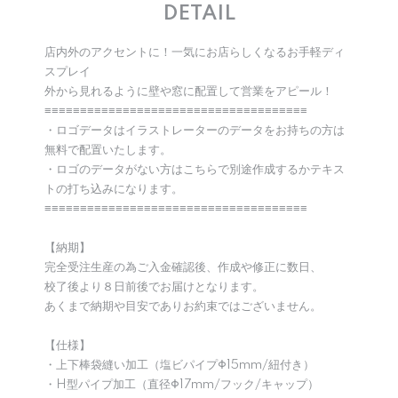
DETAIL
店内外のアクセントに！一気にお店らしくなるお手軽ディ
スプレイ
外から見れるように壁や窓に配置して営業をアピール！
≡≡≡≡≡≡≡≡≡≡≡≡≡≡≡≡≡≡≡≡≡≡≡≡≡≡≡≡≡≡≡≡≡≡≡≡≡
・ロゴデータはイラストレーターのデータをお持ちの方は
無料で配置いたします。
・ロゴのデータがない方はこちらで別途作成するかテキス
トの打ち込みになります。
≡≡≡≡≡≡≡≡≡≡≡≡≡≡≡≡≡≡≡≡≡≡≡≡≡≡≡≡≡≡≡≡≡≡≡≡≡
【納期】
完全受注生産の為ご入金確認後、作成や修正に数日、
校了後より８日前後でお届けとなります。
あくまで納期や目安でありお約束ではございません。
【仕様】
・上下棒袋縫い加工（塩ビパイプΦ15mm/紐付き）
・H型パイプ加工（直径Φ17mm/フック/キャップ）