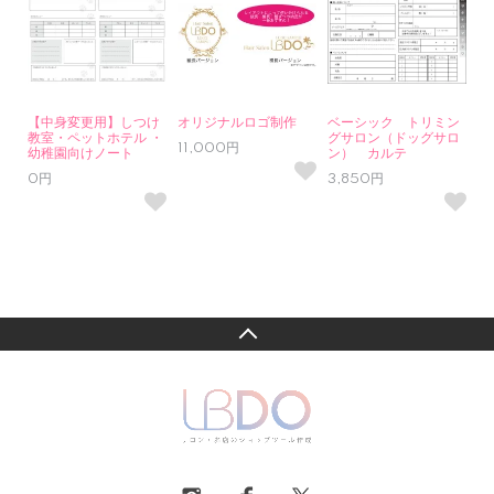
【中身変更用】しつけ
オリジナルロゴ制作
ベーシック トリミン
教室・ペットホテル ・
グサロン（ドッグサロ
11,000円
幼稚園向けノート
ン） カルテ
0円
3,850円