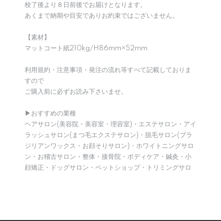
校了後より８日前後でお届けとなります。
あくまで納期や目安でありお約束ではございません。
【素材】
マットコート紙210kg/H86mm×52mm
利用規約・注意事項・発注の流れ等すべて記載しておりま
すので
ご購入前に必ずお読み下さいませ。
▶︎おすすめの業種
ヘアサロン(美容院・美容室・理容室)・エステサロン・アイ
ラッシュサロン(まつ毛エクステサロン)・脱毛サロン(ブラ
ジリアンワックス・お顔そりサロン)・ホワイトニングサロ
ン・お稽古サロン・整体・接骨院・ボディケア・鍼灸・小
顔矯正・ドッグサロン・ペットショップ・トリミングサロ