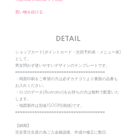
買い物を続ける
DETAIL
ショップカード(ポイントカード・次回予約表・メニュー表)
として。
男女問わず使いやすいデザインのテンプレートです。
≡≡≡≡≡≡≡≡≡≡≡≡≡≡≡≡≡≡≡≡≡≡≡≡≡≡≡≡≡≡≡≡≡≡≡≡≡
・両面印刷をご希望の方は必ずカテゴリより裏面の品番も
お入れください。
・ロゴのデータ(illustrator)をお持ちの方は無料で配置いた
します。
・地図製作は別途1500円(税抜)です。
≡≡≡≡≡≡≡≡≡≡≡≡≡≡≡≡≡≡≡≡≡≡≡≡≡≡≡≡≡≡≡≡≡≡≡≡≡
【納期】
完全受注生産の為ご入金確認後、作成や修正に数日、