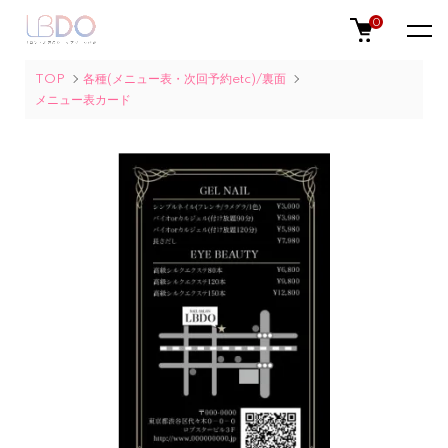
0
TOP
各種(メニュー表・次回予約etc)/裏面
メニュー表カード