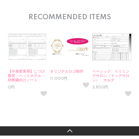
RECOMMENDED ITEMS
【中身変更用】しつけ
オリジナルロゴ制作
ベーシック トリミン
教室・ペットホテル ・
グサロン（ドッグサロ
11,000円
幼稚園向けノート
ン） カルテ
0円
3,850円