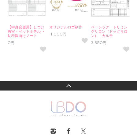
【中身変更用】しつけ
オリジナルロゴ制作
ベーシック トリミン
教室・ペットホテル ・
グサロン（ドッグサロ
11,000円
幼稚園向けノート
ン） カルテ
0円
3,850円