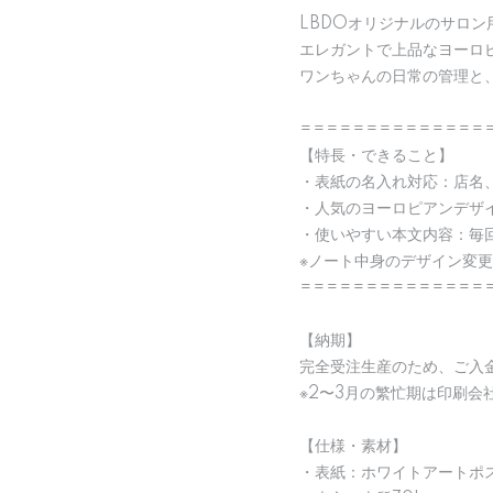
LBDOオリジナルのサロ
エレガントで上品なヨーロ
ワンちゃんの日常の管理と
==============
【特長・できること】
・表紙の名入れ対応：店名、
・人気のヨーロピアンデザ
・使いやすい本文内容：毎
※ノート中身のデザイン変
==============
【納期】
完全受注生産のため、ご入
※2〜3月の繁忙期は印刷
【仕様・素材】
・表紙：ホワイトアートポス