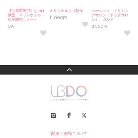
【中身変更用】しつけ
オリジナルロゴ制作
ベーシック トリミン
教室・ペットホテル ・
グサロン（ドッグサロ
11,000円
幼稚園向けノート
ン） カルテ
0円
3,850円
配送・送料について