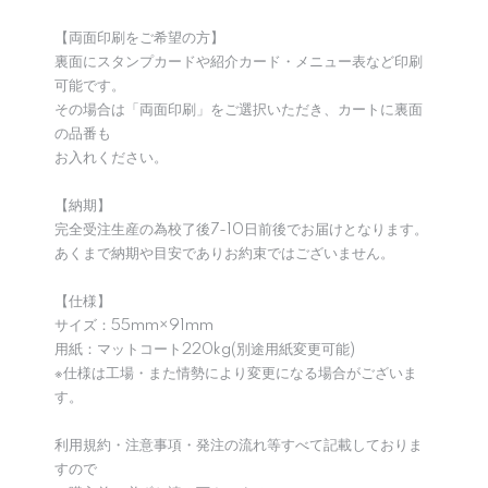
【両面印刷をご希望の方】
裏面にスタンプカードや紹介カード・メニュー表など印刷
可能です。
その場合は「両面印刷」をご選択いただき、カートに裏面
の品番も
お入れください。
【納期】
完全受注生産の為校了後7-10日前後でお届けとなります。
あくまで納期や目安でありお約束ではございません。
【仕様】
サイズ：55mm×91mm
用紙：マットコート220kg(別途用紙変更可能)
※仕様は工場・また情勢により変更になる場合がございま
す。
利用規約・注意事項・発注の流れ等すべて記載しておりま
すので