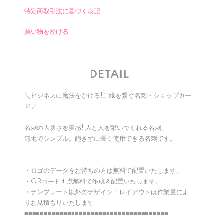
特定商取引法に基づく表記
買い物を続ける
DETAIL
＼ビジネスに魔法をかける!ご縁を繋ぐ名刺・ショップカー
ド／
名刺の大切さを実感! 人と人を繋いでくれる名刺。
無地でシンプル。飽きずに長く使用できる名刺です。
≡≡≡≡≡≡≡≡≡≡≡≡≡≡≡≡≡≡≡≡≡≡≡≡≡≡≡≡≡≡≡≡≡≡≡≡≡
・ロゴのデータをお持ちの方は無料で配置いたします。
・QRコード１点無料で作成＆配置いたします。
・テンプレート以外のデザイン・レイアウトは作業量によ
りお見積もりいたします
≡≡≡≡≡≡≡≡≡≡≡≡≡≡≡≡≡≡≡≡≡≡≡≡≡≡≡≡≡≡≡≡≡≡≡≡≡