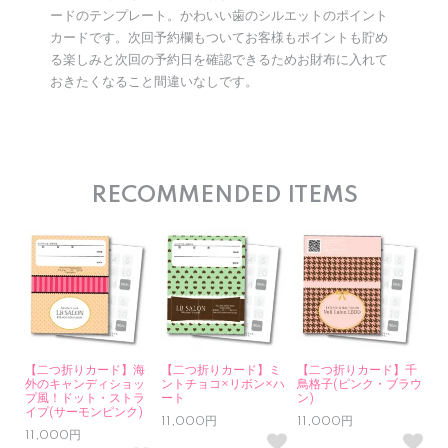
ードのテンプレート。かわいい歯のシルエットのポイント
カードです。次回予約欄もついてお客様もポイントも貯め
る楽しみと次回の予約日を確認できるためお財布に入れて
おきたくなること間違いなしです。
RECOMMENDED ITEMS
【二つ折りカード】海
【二つ折りカード】ミ
【二つ折りカード】千
外のキャンディショッ
ントチョコ×リボン×ハ
鳥格子(ピンク・ブラウ
プ風！ドット・ストラ
ート
ン)
イプ(サーモンピンク)
11,000円
11,000円
11,000円