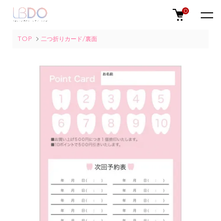
0
TOP
二つ折りカード/裏面