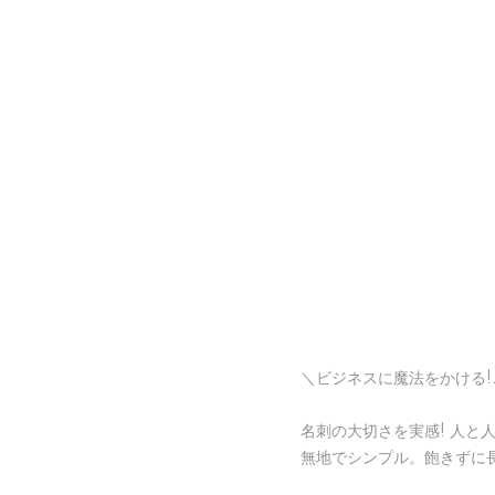
＼ビジネスに魔法をかける
名刺の大切さを実感! 人と
無地でシンプル。飽きずに