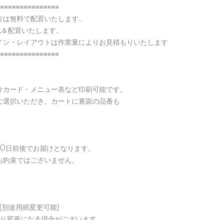
≡≡≡≡≡≡≡≡≡≡≡≡≡≡≡
方は無料で配置いたします。
成＆配置いたします。
イン・レイアウトは作業量によりお見積もりいたします
≡≡≡≡≡≡≡≡≡≡≡≡≡≡≡
介カード・メニュー表など印刷可能です。
ご選択いただき、カートに裏面の品番も
10日前後でお届けとなります。
お約束ではございません。
(別途用紙変更可能)
より変更になる場合がございます。