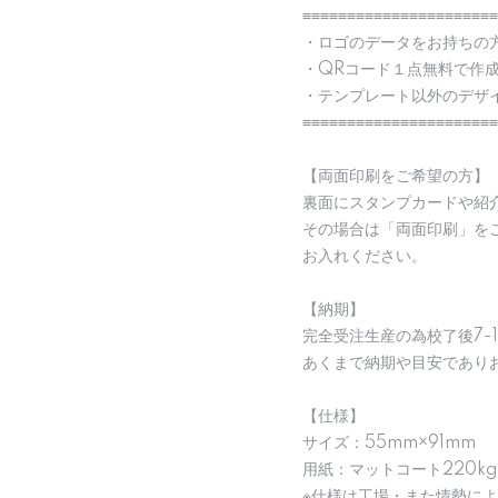
≡≡≡≡≡≡≡≡≡≡≡≡≡≡≡≡≡≡≡≡≡≡
・ロゴのデータをお持ちの
・QRコード１点無料で作
・テンプレート以外のデザ
≡≡≡≡≡≡≡≡≡≡≡≡≡≡≡≡≡≡≡≡≡≡
【両面印刷をご希望の方】
裏面にスタンプカードや紹
その場合は「両面印刷」を
お入れください。
【納期】
完全受注生産の為校了後7-
あくまで納期や目安であり
【仕様】
サイズ：55mm×91mm
用紙：マットコート220kg
※仕様は工場・また情勢に