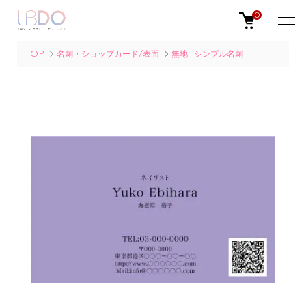
0
TOP
名刺・ショップカード/表面
無地_シンプル名刺