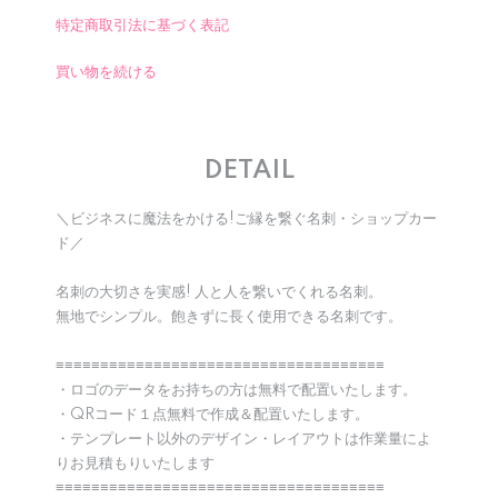
特定商取引法に基づく表記
買い物を続ける
DETAIL
＼ビジネスに魔法をかける!ご縁を繋ぐ名刺・ショップカー
ド／
名刺の大切さを実感! 人と人を繋いでくれる名刺。
無地でシンプル。飽きずに長く使用できる名刺です。
≡≡≡≡≡≡≡≡≡≡≡≡≡≡≡≡≡≡≡≡≡≡≡≡≡≡≡≡≡≡≡≡≡≡≡≡≡
・ロゴのデータをお持ちの方は無料で配置いたします。
・QRコード１点無料で作成＆配置いたします。
・テンプレート以外のデザイン・レイアウトは作業量によ
りお見積もりいたします
≡≡≡≡≡≡≡≡≡≡≡≡≡≡≡≡≡≡≡≡≡≡≡≡≡≡≡≡≡≡≡≡≡≡≡≡≡