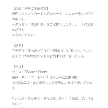
【両面印刷をご希望の方】
裏面にスタンプカードや紹介カード・メニュー表など印刷
可能です。
その場合は「両面印刷」をご選択いただき、カートに裏面
の品番も
お入れください。
【納期】
完全受注生産の為校了後7-10日前後でお届けとなります。
あくまで納期や目安でありお約束ではございません。
【仕様】
サイズ：55mm×91mm
用紙：マットコート220kg(別途用紙変更可能)
※仕様は工場・また情勢により変更になる場合がございま
す。
利用規約・注意事項・発注の流れ等すべて記載しておりま
すので