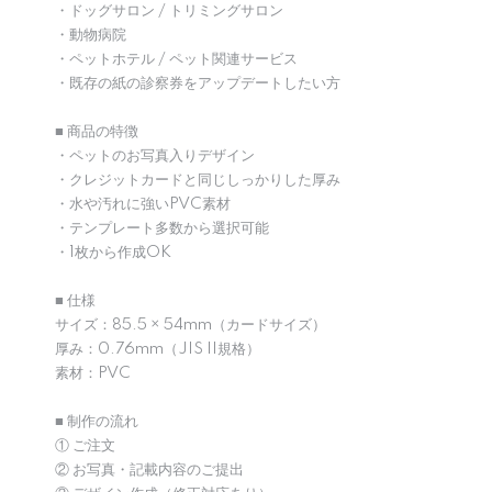
・ドッグサロン / トリミングサロン
・動物病院
・ペットホテル / ペット関連サービス
・既存の紙の診察券をアップデートしたい方
■ 商品の特徴
・ペットのお写真入りデザイン
・クレジットカードと同じしっかりした厚み
・水や汚れに強いPVC素材
・テンプレート多数から選択可能
・1枚から作成OK
■ 仕様
サイズ：85.5 × 54mm（カードサイズ）
厚み：0.76mm（JIS II規格）
素材：PVC
■ 制作の流れ
① ご注文
② お写真・記載内容のご提出