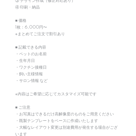
③ デザイン作成（修正対応あり）
④ 印刷・納品
■ 価格
1枚：6,000円〜
※まとめてご注文で割引あり
■ 記載できる内容
・ペットのお名前
・生年月日
・ワクチン接種日
・飼い主様情報
・サロン情報 など
※内容はご希望に応じてカスタマイズ可能です
■ ご注意
・お写真はできるだけ高解像度のものをご用意ください
・既製テンプレートをベースに作成いたします
・大幅なレイアウト変更は別途費用が発生する場合がござ
います