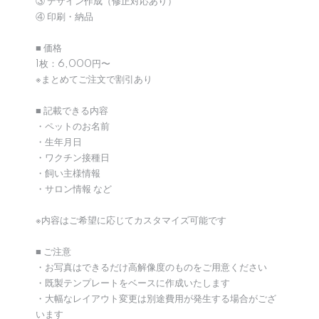
③ デザイン作成（修正対応あり）
④ 印刷・納品
■ 価格
1枚：6,000円〜
※まとめてご注文で割引あり
■ 記載できる内容
・ペットのお名前
・生年月日
・ワクチン接種日
・飼い主様情報
・サロン情報 など
※内容はご希望に応じてカスタマイズ可能です
■ ご注意
・お写真はできるだけ高解像度のものをご用意ください
・既製テンプレートをベースに作成いたします
・大幅なレイアウト変更は別途費用が発生する場合がござ
います