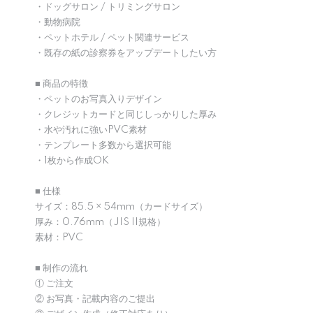
・ドッグサロン / トリミングサロン
・動物病院
・ペットホテル / ペット関連サービス
・既存の紙の診察券をアップデートしたい方
■ 商品の特徴
・ペットのお写真入りデザイン
・クレジットカードと同じしっかりした厚み
・水や汚れに強いPVC素材
・テンプレート多数から選択可能
・1枚から作成OK
■ 仕様
サイズ：85.5 × 54mm（カードサイズ）
厚み：0.76mm（JIS II規格）
素材：PVC
■ 制作の流れ
① ご注文
② お写真・記載内容のご提出