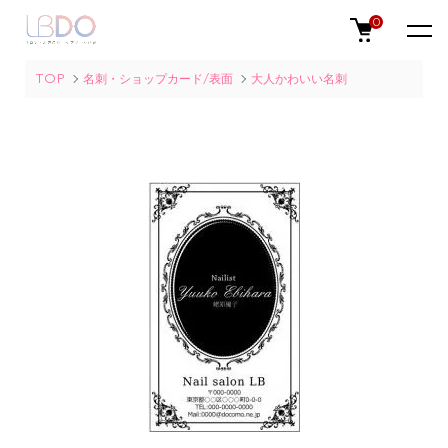
0
TOP
名刺・ショップカード/表面
大人かわいい名刺