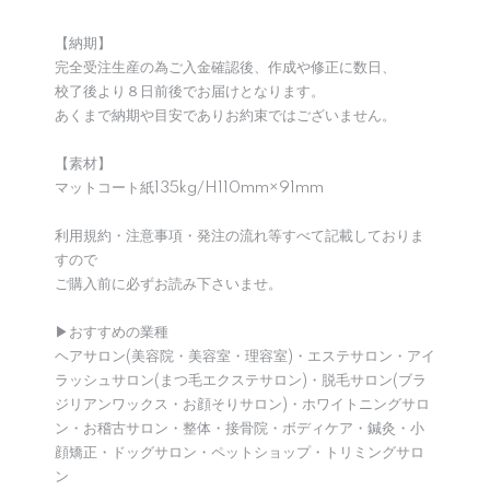
【納期】
完全受注生産の為ご入金確認後、作成や修正に数日、
校了後より８日前後でお届けとなります。
あくまで納期や目安でありお約束ではございません。
【素材】
マットコート紙135kg/H110mm×91mm
利用規約・注意事項・発注の流れ等すべて記載しておりま
すので
ご購入前に必ずお読み下さいませ。
▶︎おすすめの業種
ヘアサロン(美容院・美容室・理容室)・エステサロン・アイ
ラッシュサロン(まつ毛エクステサロン)・脱毛サロン(ブラ
ジリアンワックス・お顔そりサロン)・ホワイトニングサロ
ン・お稽古サロン・整体・接骨院・ボディケア・鍼灸・小
顔矯正・ドッグサロン・ペットショップ・トリミングサロ
ン