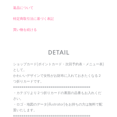
返品について
特定商取引法に基づく表記
買い物を続ける
DETAIL
ショップカード(ポイントカード・次回予約表・メニュー表)
として。
かわいいデザインで女性がお財布に入れておきたくなる２
つ折りカードです。
≡≡≡≡≡≡≡≡≡≡≡≡≡≡≡≡≡≡≡≡≡≡≡≡≡≡≡≡≡≡≡≡≡≡≡≡≡
・カテゴリより２つ折りカードの裏面の品番もお入れくだ
さい。
・ロゴ・地図のデータ(illustrator)をお持ちの方は無料で配
置いたします。
≡≡≡≡≡≡≡≡≡≡≡≡≡≡≡≡≡≡≡≡≡≡≡≡≡≡≡≡≡≡≡≡≡≡≡≡≡