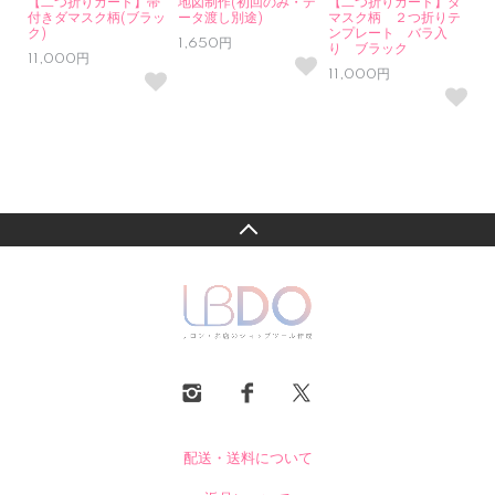
【二つ折りカード】帯
地図制作(初回のみ・デ
【二つ折りカード】ダ
付きダマスク柄(ブラッ
ータ渡し別途)
マスク柄 ２つ折りテ
ク)
ンプレート バラ入
1,650円
り ブラック
11,000円
11,000円
配送・送料について