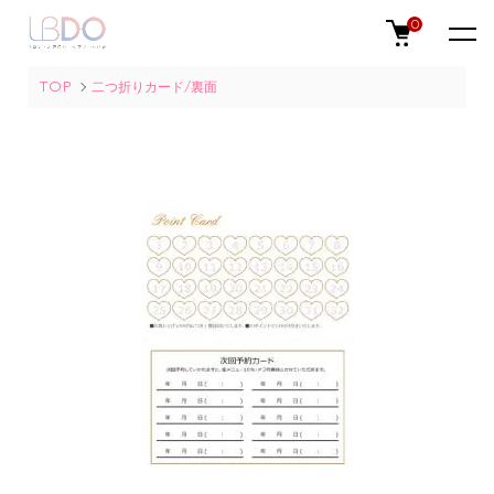
0
TOP
二つ折りカード/裏面