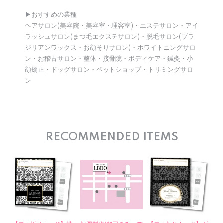
▶︎おすすめの業種
ヘアサロン(美容院・美容室・理容室)・エステサロン・アイ
ラッシュサロン(まつ毛エクステサロン)・脱毛サロン(ブラ
ジリアンワックス・お顔そりサロン)・ホワイトニングサロ
ン・お稽古サロン・整体・接骨院・ボディケア・鍼灸・小
顔矯正・ドッグサロン・ペットショップ・トリミングサロ
ン
RECOMMENDED ITEMS