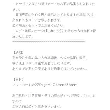
・カテゴリより２つ折りカードの表面の品番もお入れくだ
さい。
・裏面専用のため０円と表示されておりますが単品でご注
文されても０円には致しかねます。
必ず表面とセットでご注文ください。
・ロゴ・地図のデータ(illustrator)をお持ちの方は無料で配
置いたします。
≡≡≡≡≡≡≡≡≡≡≡≡≡≡≡≡≡≡≡≡≡≡≡≡≡≡≡≡≡≡≡≡≡≡≡≡≡
【納期】
完全受注生産の為ご入金確認後、作成や修正に数日、
校了後より８日前後でお届けとなります。
あくまで納期や目安でありお約束ではございません。
【素材】
マットコート紙220kg/H1104mm×86mm
利用規約・注意事項・発注の流れ等すべて記載しておりま
すので
ご購入前に必ずお読み下さいませ。