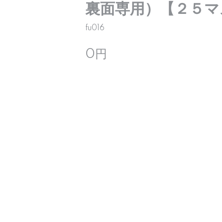
裏面専用）【２５マ
fu016
0円