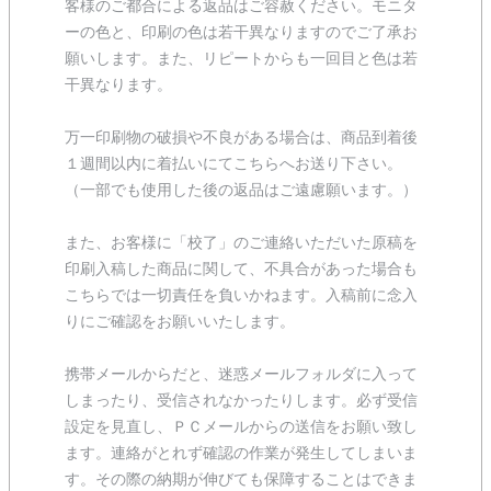
客様のご都合による返品はご容赦ください。モニタ
ーの色と、印刷の色は若干異なりますのでご了承お
願いします。また、リピートからも一回目と色は若
干異なります。
万一印刷物の破損や不良がある場合は、商品到着後
１週間以内に着払いにてこちらへお送り下さい。
（一部でも使用した後の返品はご遠慮願います。）
また、お客様に「校了」のご連絡いただいた原稿を
印刷入稿した商品に関して、不具合があった場合も
こちらでは一切責任を負いかねます。入稿前に念入
りにご確認をお願いいたします。
携帯メールからだと、迷惑メールフォルダに入って
しまったり、受信されなかったりします。必ず受信
設定を見直し、ＰＣメールからの送信をお願い致し
ます。連絡がとれず確認の作業が発生してしまいま
す。その際の納期が伸びても保障することはできま