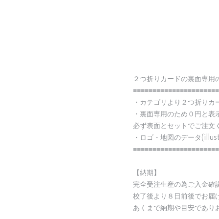
２つ折りカードの裏面専用
≡≡≡≡≡≡≡≡≡≡≡≡≡≡≡≡≡≡≡≡≡≡
・カテゴリより２つ折りカ
・裏面専用のため０円と表
必ず表面とセットでご注文
・ロゴ・地図のデータ(illu
≡≡≡≡≡≡≡≡≡≡≡≡≡≡≡≡≡≡≡≡≡≡
【納期】
完全受注生産の為ご入金確
校了後より８日前後でお届
あくまで納期や目安であり