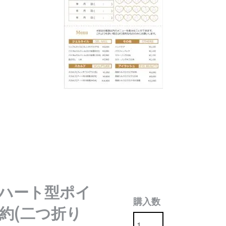
付ハート型ポイ
購入数
約(二つ折り