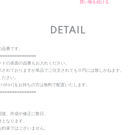
買い物を続ける
DETAIL
の品番です。
≡≡≡≡≡≡≡≡≡≡≡≡≡≡≡
ードの表面の品番もお入れください。
示されておりますが単品でご注文されても０円には致しかねます。
ください。
strator)をお持ちの方は無料で配置いたします。
≡≡≡≡≡≡≡≡≡≡≡≡≡≡≡
認後、作成や修正に数日、
けとなります。
お約束ではございません。