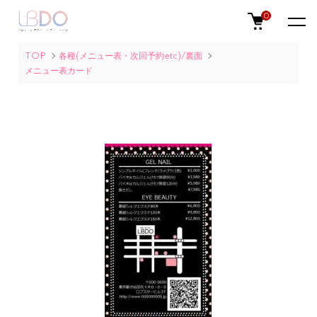
0
TOP
各種(メニュー表・次回予約etc)/裏面
メニュー表カード