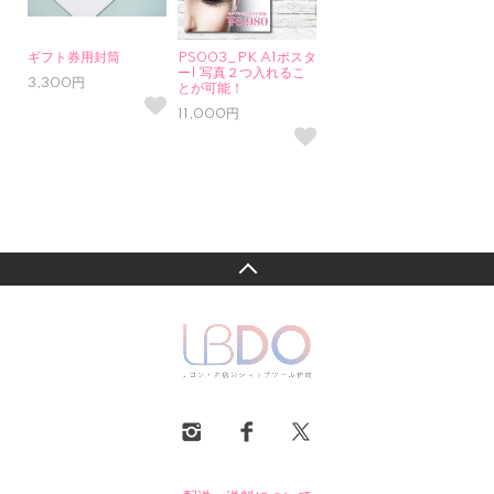
ギフト券用封筒
PS003_PK A1ポスタ
ー| 写真２つ入れるこ
3,300円
とが可能！
11,000円