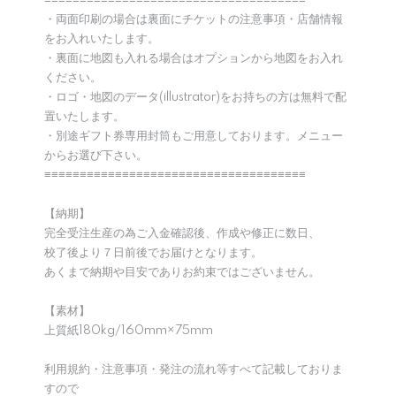
≡≡≡≡≡≡≡≡≡≡≡≡≡≡≡≡≡≡≡≡≡≡≡≡≡≡≡≡≡≡≡≡≡≡≡≡≡
・両面印刷の場合は裏面にチケットの注意事項・店舗情報
をお入れいたします。
・裏面に地図も入れる場合はオプションから地図をお入れ
ください。
・ロゴ・地図のデータ(illustrator)をお持ちの方は無料で配
置いたします。
・別途ギフト券専用封筒もご用意しております。メニュー
からお選び下さい。
≡≡≡≡≡≡≡≡≡≡≡≡≡≡≡≡≡≡≡≡≡≡≡≡≡≡≡≡≡≡≡≡≡≡≡≡≡
【納期】
完全受注生産の為ご入金確認後、作成や修正に数日、
校了後より７日前後でお届けとなります。
あくまで納期や目安でありお約束ではございません。
【素材】
上質紙180kg/160mm×75mm
利用規約・注意事項・発注の流れ等すべて記載しておりま
すので