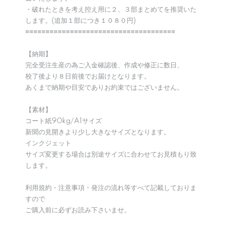
・破れたときを考え控え用に２、３部まとめてを推奨いた
します。(追加１部につき１０８０円)
≡≡≡≡≡≡≡≡≡≡≡≡≡≡≡≡≡≡≡≡≡≡≡≡≡≡≡≡≡≡≡≡≡≡≡≡≡
【納期】
完全受注生産の為ご入金確認後、作成や修正に数日、
校了後より８日前後でお届けとなります。
あくまで納期や目安でありお約束ではございません。
【素材】
コート紙90kg/A1サイズ
新聞の見開きより少し大きなサイズとなります。
インクジェット
サイズ変更する場合は別途サイズに合わせてお見積もり致
します。
利用規約・注意事項・発注の流れ等すべて記載しておりま
すので
ご購入前に必ずお読み下さいませ。