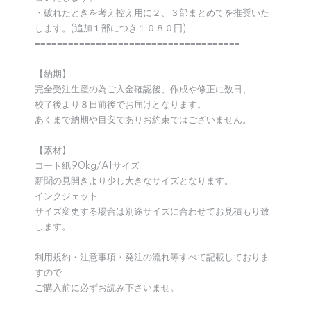
・破れたときを考え控え用に２、３部まとめてを推奨いた
します。(追加１部につき１０８０円)
≡≡≡≡≡≡≡≡≡≡≡≡≡≡≡≡≡≡≡≡≡≡≡≡≡≡≡≡≡≡≡≡≡≡≡≡≡
【納期】
完全受注生産の為ご入金確認後、作成や修正に数日、
校了後より８日前後でお届けとなります。
あくまで納期や目安でありお約束ではございません。
【素材】
コート紙90kg/A1サイズ
新聞の見開きより少し大きなサイズとなります。
インクジェット
サイズ変更する場合は別途サイズに合わせてお見積もり致
します。
利用規約・注意事項・発注の流れ等すべて記載しておりま
すので
ご購入前に必ずお読み下さいませ。