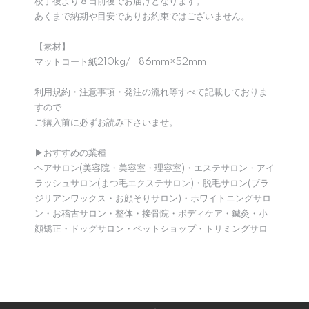
校了後より８日前後でお届けとなります。
あくまで納期や目安でありお約束ではございません。
【素材】
マットコート紙210kg/H86mm×52mm
利用規約・注意事項・発注の流れ等すべて記載しておりま
すので
ご購入前に必ずお読み下さいませ。
▶︎おすすめの業種
ヘアサロン(美容院・美容室・理容室)・エステサロン・アイ
ラッシュサロン(まつ毛エクステサロン)・脱毛サロン(ブラ
ジリアンワックス・お顔そりサロン)・ホワイトニングサロ
ン・お稽古サロン・整体・接骨院・ボディケア・鍼灸・小
顔矯正・ドッグサロン・ペットショップ・トリミングサロ