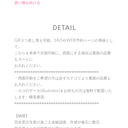
買い物を続ける
DETAIL
QR３つ差し替え可能。SNSやWEB予約ページの導線とし
て。
こちらを単体で片面印刷に。両面にする場合は裏面の品番
もカートに
お入れください。
≡≡≡≡≡≡≡≡≡≡≡≡≡≡≡≡≡≡≡≡≡≡≡≡≡≡≡≡≡≡≡≡≡≡≡≡≡
・両面印刷をご希望の方は必ずカテゴリより裏面の品番も
お入れください。
・ロゴのデータ(illustrator)をお持ちの方は無料で配置いた
します。横長推奨。
≡≡≡≡≡≡≡≡≡≡≡≡≡≡≡≡≡≡≡≡≡≡≡≡≡≡≡≡≡≡≡≡≡≡≡≡≡
【納期】
完全受注生産の為ご入金確認後、作成や修正に数日、