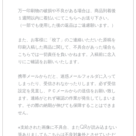
万一印刷物の破損や不良がある場合は、商品到着後
１週間以内に着払いにてこちらへお送り下さい。
（一部でも使用した後の返品はご遠慮願います。）
また、お客様に「校了」のご連絡いただいた原稿を
印刷入稿した商品に関して、不具合があった場合も
こちらでは一切責任を負いかねます。入稿前に念入
りにご確認をお願いいたします。
携帯メールからだと、迷惑メールフォルダに入って
しまったり、受信されなかったりします。必ず受信
設定を見直し、ＰＣメールからの送信をお願い致し
ます。連絡がとれず確認の作業が発生してしまいま
す。その際の納期が伸びても保障することはできま
せん。
※支給された画像に不具合、またQRが読み込まない
等ありましてもこちらは不良対象外とさせていただ