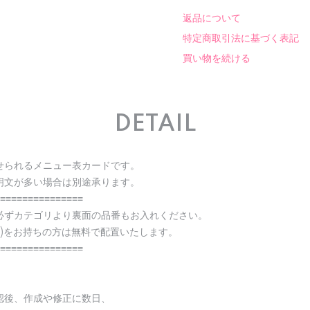
返品について
特定商取引法に基づく表記
買い物を続ける
DETAIL
せられるメニュー表カードです。
明文が多い場合は別途承ります。
≡≡≡≡≡≡≡≡≡≡≡≡≡≡≡
必ずカテゴリより裏面の品番もお入れください。
ator)をお持ちの方は無料で配置いたします。
≡≡≡≡≡≡≡≡≡≡≡≡≡≡≡
認後、作成や修正に数日、