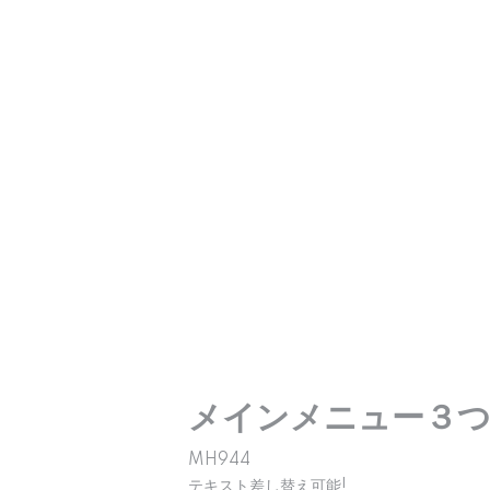
メインメニュー３
MH944
テキスト差し替え可能!