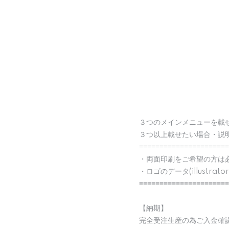
３つのメインメニューを載
３つ以上載せたい場合・説
≡≡≡≡≡≡≡≡≡≡≡≡≡≡≡≡≡≡≡≡≡≡
・両面印刷をご希望の方は
・ロゴのデータ(illustr
≡≡≡≡≡≡≡≡≡≡≡≡≡≡≡≡≡≡≡≡≡≡
【納期】
完全受注生産の為ご入金確