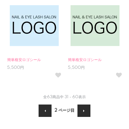
簡単格安ロゴシール
簡単格安ロゴシール
5,500円
5,500円
全
63
商品中
31 - 60
表示
2
ページ目