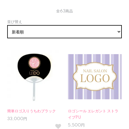
全63商品
並び替え
簡単ロゴ入りうちわブラック
ロゴシール エレガント ストラ
イプPU
33,000円
5,500円