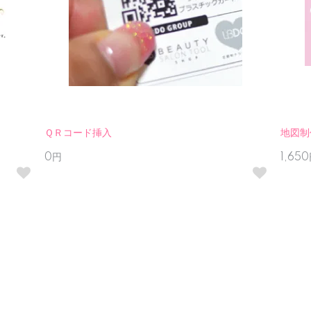
ＱＲコード挿入
地図制
0円
1,65