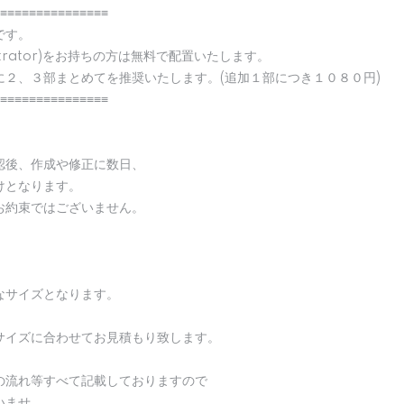
≡≡≡≡≡≡≡≡≡≡≡≡≡≡≡
です。
strator)をお持ちの方は無料で配置いたします。
に２、３部まとめてを推奨いたします。(追加１部につき１０８０円)
≡≡≡≡≡≡≡≡≡≡≡≡≡≡≡
認後、作成や修正に数日、
けとなります。
お約束ではございません。
なサイズとなります。
サイズに合わせてお見積もり致します。
の流れ等すべて記載しておりますので
いませ。