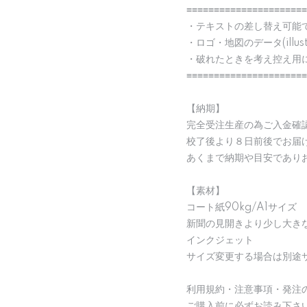
≡≡≡≡≡≡≡≡≡≡≡≡≡≡≡≡≡≡≡≡≡≡
・テキストの差し替え可能
・ロゴ・地図のデータ(illu
・破れたときを考え控え用
≡≡≡≡≡≡≡≡≡≡≡≡≡≡≡≡≡≡≡≡≡≡
【納期】
完全受注生産の為ご入金確
校了後より８日前後でお届
あくまで納期や目安であり
【素材】
コート紙90kg/A1サイズ
新聞の見開きより少し大き
インクジェット
サイズ変更する場合は別途
利用規約・注意事項・発注
ご購入前に必ずお読み下さ