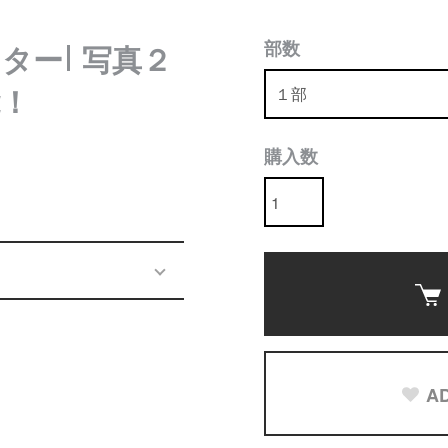
部数
スター| 写真２
！
購入数
AD