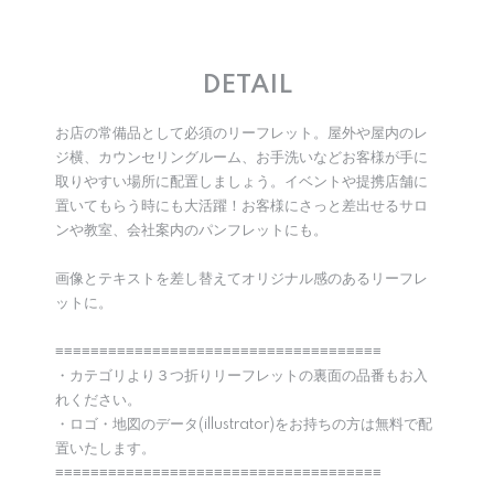
DETAIL
お店の常備品として必須のリーフレット。屋外や屋内のレ
ジ横、カウンセリングルーム、お手洗いなどお客様が手に
取りやすい場所に配置しましょう。イベントや提携店舗に
置いてもらう時にも大活躍！お客様にさっと差出せるサロ
ンや教室、会社案内のパンフレットにも。
画像とテキストを差し替えてオリジナル感のあるリーフレ
ットに。
≡≡≡≡≡≡≡≡≡≡≡≡≡≡≡≡≡≡≡≡≡≡≡≡≡≡≡≡≡≡≡≡≡≡≡≡≡
・カテゴリより３つ折りリーフレットの裏面の品番もお入
れください。
・ロゴ・地図のデータ(illustrator)をお持ちの方は無料で配
置いたします。
≡≡≡≡≡≡≡≡≡≡≡≡≡≡≡≡≡≡≡≡≡≡≡≡≡≡≡≡≡≡≡≡≡≡≡≡≡