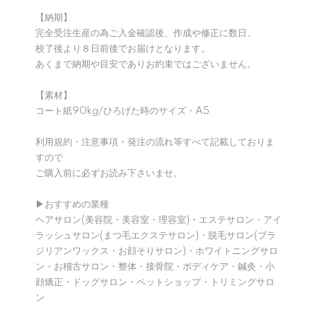
【納期】
完全受注生産の為ご入金確認後、作成や修正に数日、
校了後より８日前後でお届けとなります。
あくまで納期や目安でありお約束ではございません。
【素材】
コート紙90kg/ひろげた時のサイズ・A5
利用規約・注意事項・発注の流れ等すべて記載しておりま
すので
ご購入前に必ずお読み下さいませ。
▶︎おすすめの業種
ヘアサロン(美容院・美容室・理容室)・エステサロン・アイ
ラッシュサロン(まつ毛エクステサロン)・脱毛サロン(ブラ
ジリアンワックス・お顔そりサロン)・ホワイトニングサロ
ン・お稽古サロン・整体・接骨院・ボディケア・鍼灸・小
顔矯正・ドッグサロン・ペットショップ・トリミングサロ
ン