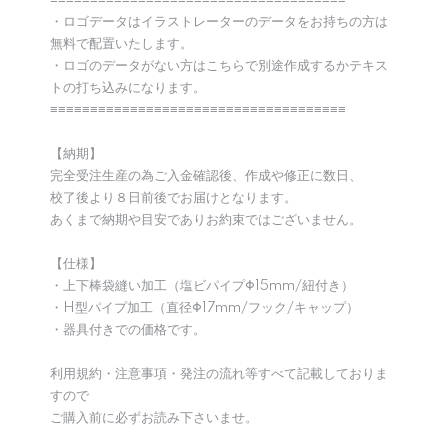
≡≡≡≡≡≡≡≡≡≡≡≡≡≡≡≡≡≡≡≡≡≡≡≡≡≡≡≡≡≡≡≡≡≡≡≡≡
・ロゴデータはイラストレーターのデータをお持ちの方は
無料で配置いたします。
・ロゴのデータがない方はこちらで別途作成するかテキス
トの打ち込みになります。
≡≡≡≡≡≡≡≡≡≡≡≡≡≡≡≡≡≡≡≡≡≡≡≡≡≡≡≡≡≡≡≡≡≡≡≡≡
【納期】
完全受注生産の為ご入金確認後、作成や修正に数日、
校了後より８日前後でお届けとなります。
あくまで納期や目安でありお約束ではございません。
【仕様】
・上下棒袋縫い加工（塩ビパイプΦ15mm/紐付き）
・H型パイプ加工（直径Φ17mm/フック/キャップ）
・器具付きでの価格です。
利用規約・注意事項・発注の流れ等すべて記載しておりま
すので
ご購入前に必ずお読み下さいませ。