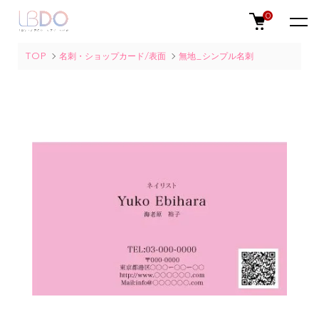
0
TOP
名刺・ショップカード/表面
無地_シンプル名刺