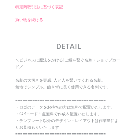
特定商取引法に基づく表記
買い物を続ける
DETAIL
＼ビジネスに魔法をかける!ご縁を繋ぐ名刺・ショップカー
ド／
名刺の大切さを実感! 人と人を繋いでくれる名刺。
無地でシンプル。飽きずに長く使用できる名刺です。
≡≡≡≡≡≡≡≡≡≡≡≡≡≡≡≡≡≡≡≡≡≡≡≡≡≡≡≡≡≡≡≡≡≡≡≡≡
・ロゴのデータをお持ちの方は無料で配置いたします。
・QRコード１点無料で作成＆配置いたします。
・テンプレート以外のデザイン・レイアウトは作業量によ
りお見積もりいたします
≡≡≡≡≡≡≡≡≡≡≡≡≡≡≡≡≡≡≡≡≡≡≡≡≡≡≡≡≡≡≡≡≡≡≡≡≡