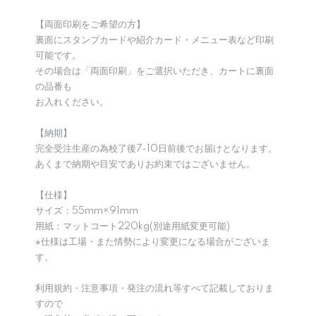
【両面印刷をご希望の方】
裏面にスタンプカードや紹介カード・メニュー表など印刷
可能です。
その場合は「両面印刷」をご選択いただき、カートに裏面
の品番も
お入れください。
【納期】
完全受注生産の為校了後7-10日前後でお届けとなります。
あくまで納期や目安でありお約束ではございません。
【仕様】
サイズ：55mm×91mm
用紙：マットコート220kg(別途用紙変更可能)
※仕様は工場・また情勢により変更になる場合がございま
す。
利用規約・注意事項・発注の流れ等すべて記載しておりま
すので